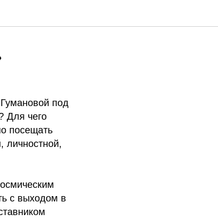
»
 Гумановой под
? Для чего
но посещать
, личностной,
космическим
ть с выходом в
аставником