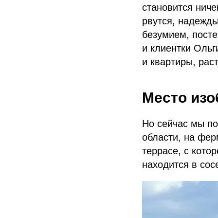
становится ниче
рвутся, надежды
безумием, пост
и клиентки Ольг
и квартиры, рас
Место изо
Но сейчас мы по
области, на фе
террасе, с кото
находится в сос