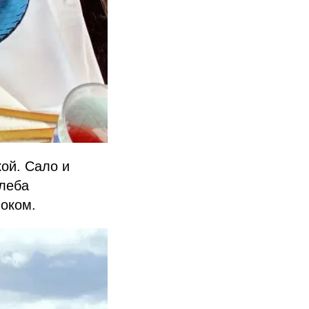
ой. Сало и
хлеба
оком.