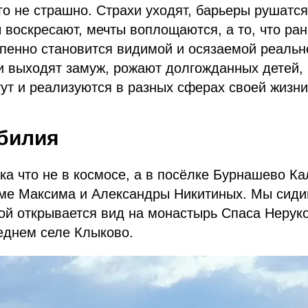
го не страшно. Страхи уходят, барьеры рушатс
 воскресают, мечты воплощаются, а то, что ра
епенно становится видимой и осязаемой реальн
и выходят замуж, рожают долгожданных детей,
тут и реализуются в разных сферах своей жизни
билия
ка что не в космосе, а в посëлке Бурнашево К
рме Максима и Александры Никитиных. Мы сиди
рой открывается вид на монастырь Спаса Неруко
еднем селе Клыково.