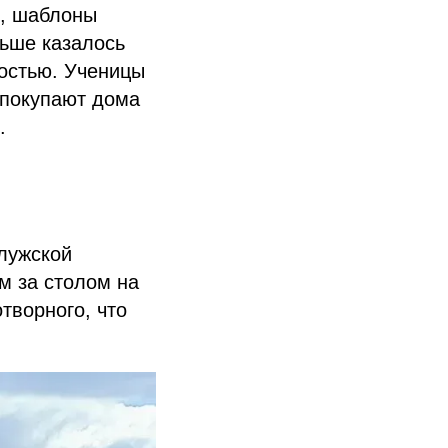
я, шаблоны
ньше казалось
остью. Ученицы
 покупают дома
.
алужской
м за столом на
творного, что