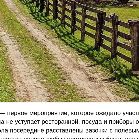
— первое мероприятие, которое ожидало участ
а не уступает ресторанной, посуда и приборы 
ола посередине расставлены вазочки с полевы
ывается ценнее любых ресторанных блюд: вся 