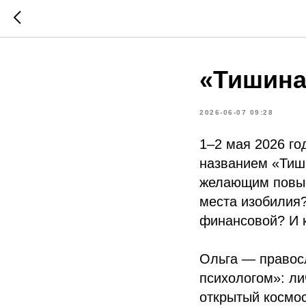
«Тишина
2026-06-07 09:28
1–2 мая 2026 го
названием «Тиши
желающим повыс
места изобилия?
финансовой? И 
Ольга — правосл
психологом»: ли
открытый космос